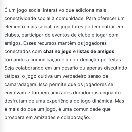
É um jogo social interativo que adiciona mais
conectividade social à comunidade. Para oferecer um
elemento mais social, os jogadores podem entrar em
clubes, participar de eventos de clube e jogar com
amigos. Esses recursos mantêm os jogadores
conectados com
chat no jogo
e
listas de amigos
,
tornando a comunicação e a coordenação perfeitas.
Seja colaborando em um desafio ou apenas discutindo
táticas, o jogo cultiva um verdadeiro senso de
camaradagem. Isso permite que os jogadores se
envolvam e formem amizades duradouras enquanto
desfrutam de uma experiência de jogo dinâmica. Mas
é mais do que um jogo, é uma comunidade que
prospera em amizades e colaboração.