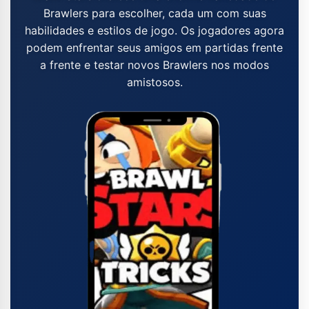
Brawlers para escolher, cada um com suas
habilidades e estilos de jogo. Os jogadores agora
podem enfrentar seus amigos em partidas frente
a frente e testar novos Brawlers nos modos
amistosos.