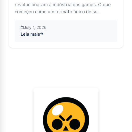
revolucionaram a indústria dos games. O que
começou como um formato único de so...
July 1, 2026
Leia mais
about APK do Brawl Stars: Uma Nova Abordagem no M