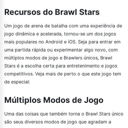
Recursos do Brawl Stars
Um jogo de arena de batalha com uma experiência de
jogo dinâmica e acelerada, tornou-se um dos jogos
mais populares no Android e iOS. Seja para entrar em
uma partida rápida ou experimentar algo novo, com
múltiplos modos de jogo e Brawlers únicos, Brawl
Stars é a escolha certa para entretenimento e jogos
competitivos. Veja mais de perto o que este jogo tem
de especial:
Múltiplos Modos de Jogo
Uma das coisas que também torna o Brawl Stars único
são seus diversos modos de jogo que agradam a