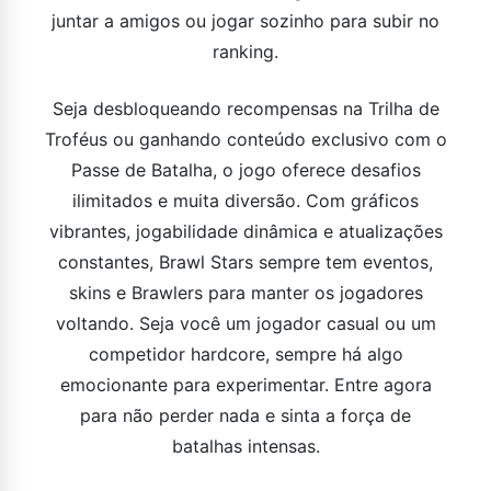
juntar a amigos ou jogar sozinho para subir no
ranking.
Seja desbloqueando recompensas na Trilha de
Troféus ou ganhando conteúdo exclusivo com o
Passe de Batalha, o jogo oferece desafios
ilimitados e muita diversão. Com gráficos
vibrantes, jogabilidade dinâmica e atualizações
constantes, Brawl Stars sempre tem eventos,
skins e Brawlers para manter os jogadores
voltando. Seja você um jogador casual ou um
competidor hardcore, sempre há algo
emocionante para experimentar. Entre agora
para não perder nada e sinta a força de
batalhas intensas.