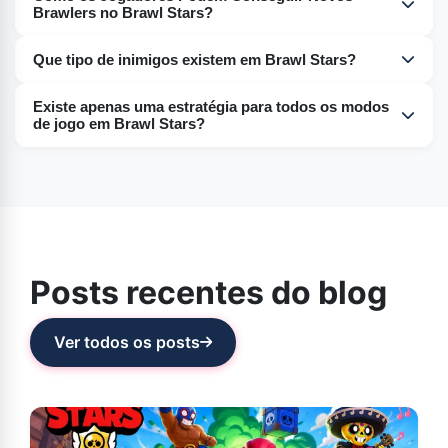
Brawlers no Brawl Stars?
Seus heróis, conhecidos como Brawlers, podem ser
Que tipo de inimigos existem em Brawl Stars?
desbloqueados por meio de vários caminhos de
A possibilidade de competir contra oponentes humanos
progressão: tente coletar troféus na Estrada de Troféus,
Existe apenas uma estratégia para todos os modos
reais em partidas multijogador online adiciona uma
abra Caixas de Brawl (caixas de itens), compre-os na
de jogo em Brawl Stars?
camada extra de profundidade ao jogo, já que cada
loja do jogo ou obtenha-os em eventos especiais.
Sim, todos os modos de jogo de Brawl Stars exigem
partida pode ser uma experiência única. No modo solo,
estratégias e coordenação únicas. Com habilidades
nos modos de treinamento e em alguns eventos, a IA
diferentes que variam de herói para herói, cada modo
assume o controle, proporcionando uma experiência de
possui suas próprias habilidades e estratégias, como
combate mais avançada para os jogadores.
controlar o centro do mapa em Pega-Gemas ou dominar
Posts recentes do blog
as habilidades de sobrevivência em Combate. Isso
aumenta significativamente as chances de vitória,
permitindo a criação de estratégias personalizadas para
Ver todos os posts
cada modo.