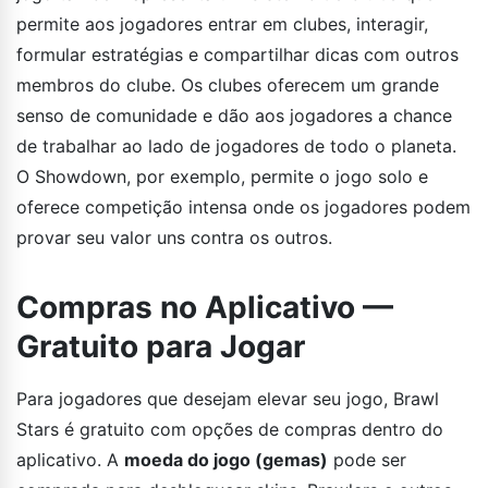
permite aos jogadores entrar em clubes, interagir,
formular estratégias e compartilhar dicas com outros
membros do clube. Os clubes oferecem um grande
senso de comunidade e dão aos jogadores a chance
de trabalhar ao lado de jogadores de todo o planeta.
O Showdown, por exemplo, permite o jogo solo e
oferece competição intensa onde os jogadores podem
provar seu valor uns contra os outros.
Compras no Aplicativo —
Gratuito para Jogar
Para jogadores que desejam elevar seu jogo, Brawl
Stars é gratuito com opções de compras dentro do
aplicativo. A
moeda do jogo (gemas)
pode ser