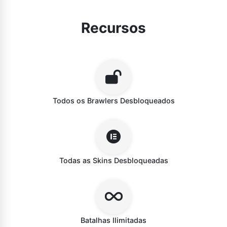
Recursos
Todos os Brawlers Desbloqueados
Todas as Skins Desbloqueadas
Batalhas Ilimitadas