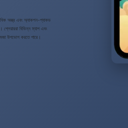
একাধিক অস্ত্র এবং অ্যাকশন-প্যাকড
 প্লেয়াররা বিভিন্ন ম্যাপ এবং
ন্ত মজা উপভোগ করতে পারে।