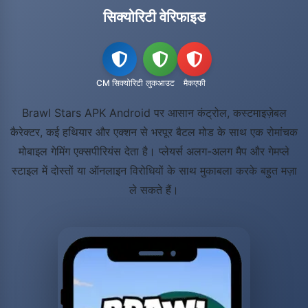
सिक्योरिटी वेरिफाइड
CM सिक्योरिटी
लुकआउट
मैकएफी
Brawl Stars APK Android पर आसान कंट्रोल, कस्टमाइज़ेबल
कैरेक्टर, कई हथियार और एक्शन से भरपूर बैटल मोड के साथ एक रोमांचक
मोबाइल गेमिंग एक्सपीरियंस देता है। प्लेयर्स अलग-अलग मैप और गेमप्ले
स्टाइल में दोस्तों या ऑनलाइन विरोधियों के साथ मुकाबला करके बहुत मज़ा
ले सकते हैं।