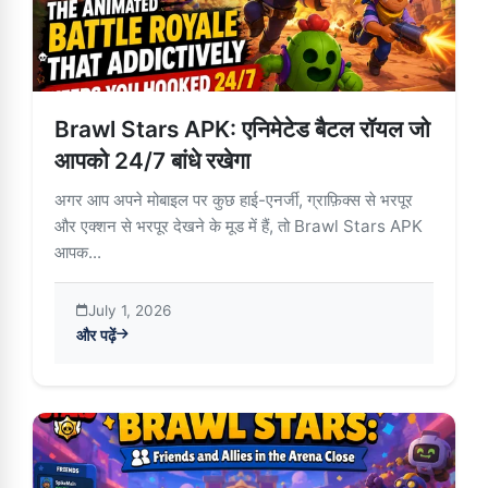
Brawl Stars APK: एनिमेटेड बैटल रॉयल जो
आपको 24/7 बांधे रखेगा
अगर आप अपने मोबाइल पर कुछ हाई-एनर्जी, ग्राफ़िक्स से भरपूर
और एक्शन से भरपूर देखने के मूड में हैं, तो Brawl Stars APK
आपक...
July 1, 2026
और पढ़ें
about Brawl Stars APK: एनिमेटेड बैटल रॉयल जो आपको 24/7 बांधे 