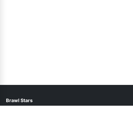
Brawl Stars
help@brawlstars.net.pk