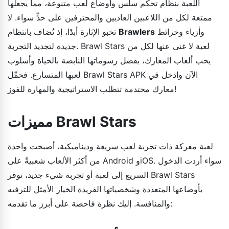
اللعبة بنظام تحكم سلس وأوضاع لعب متنوعة، مما يجعلها
ممتعة لكل من اللاعبين العاديين والمحترفين على حدٍّ سواء. لا
وأزياء وخرائط
Brawlers
تخبو الإثارة أبدًا، إذ تُضاف بانتظام
جديدة لتجديد التجربة. Brawl Stars لعبة لا غنى عنها لكل من
يحب ألعاب المعارك، بفضل رسوماتها النابضة بالحياة وأسلوب
لعبها المتسارع. فحمِّل Brawl Stars APK الآن وادخل في
معارك محتدمة تتطلب الاستراتيجية والمهارة للفوز!
مميزات Brawl Stars
لعبة معركة ذات تجربة لعب سريعة وديناميكية، أصبحت واحدة
من أكثر الألعاب شعبيةً على Android وiOS. سواء أردت الدخول
السريع إلى لعبة أو تجربة شيء جديد، توفر Brawl Stars
بأوضاعها المتعددة وشخصياتها الفريدة الخيار الأمثل للترفيه
والمنافسة. إليك نظرة فاحصة على أبرز ما تقدمه: