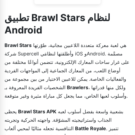
تطبيق Brawl Stars لنظام
Android
هي لعبة معركة متعددة اللاعبين مجانية، طوّرتها
Brawl Stars
شركة Supercell وأطلقتها لنظامَي iOS وAndroid. مصمَّمة
على غرار ساحات المعارك الإلكترونية، تتضمن أنواعًا مختلفة من
أوضاع اللعب، من المعارك الجماعية إلى المواجهات الفردية
والفعاليات الخاصة. يمكن للاعبين الاختيار من بين مجموعة من
، ولكل منها قدراتها
Brawlers
الشخصيات الفريدة المعروفة بـ
وأسلوب لعبها الخاص، مما يجعل كل مباراة مثيرة وغير متوقعة.
بشعبية واسعة بفضل أسلوب لعبه
Brawl Stars APK
يحظى
الجذاب واستراتيجيته المشوّقة. واجهته الحركية وتجربته
. تتميز
Battle Royale
التنافسية تجعله مثاليًا لمحبي ألعاب