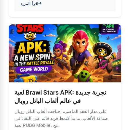
اقرأ المزيد
جتماعية في براول ستارز: الأصدقاء والحلفاء في الساحة (مغلق)
لعبة Brawl Stars APK: تجربة جديدة
في عالم ألعاب الباتل رويال
على مدار العقد الماضي، اجتاحت ألعاب الباتل رويال
صناعة الألعاب. ما بدأ كنمط فريد قائم على البقاء في
لعبة PUBG Mobile، تح...