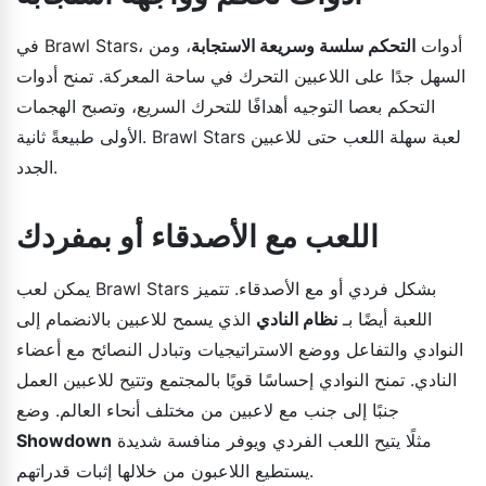
في Brawl Stars، أدوات
التحكم سلسة وسريعة الاستجابة
، ومن
السهل جدًا على اللاعبين التحرك في ساحة المعركة. تمنح أدوات
التحكم بعصا التوجيه أهدافًا للتحرك السريع، وتصبح الهجمات
الأولى طبيعةً ثانية. Brawl Stars لعبة سهلة اللعب حتى للاعبين
الجدد.
اللعب مع الأصدقاء أو بمفردك
يمكن لعب Brawl Stars بشكل فردي أو مع الأصدقاء. تتميز
اللعبة أيضًا بـ
نظام النادي
الذي يسمح للاعبين بالانضمام إلى
النوادي والتفاعل ووضع الاستراتيجيات وتبادل النصائح مع أعضاء
النادي. تمنح النوادي إحساسًا قويًا بالمجتمع وتتيح للاعبين العمل
جنبًا إلى جنب مع لاعبين من مختلف أنحاء العالم. وضع
مثلًا يتيح اللعب الفردي ويوفر منافسة شديدة
Showdown
يستطيع اللاعبون من خلالها إثبات قدراتهم.