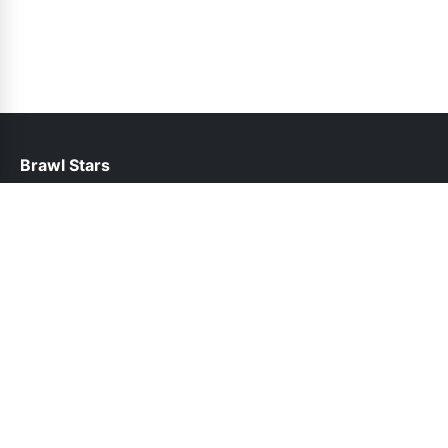
Brawl Stars
help@brawlstars.net.pk
Follow Us
Copyright © BrawlStars.Net.Pk All rights reserved.