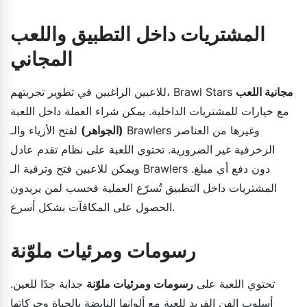
المشتريات داخل التطبيق واللعب
المجاني
مجانية اللعب
للاعبين الراغبين في تطوير تجربتهم، Brawl Stars
مع خيارات للمشتريات الداخلية. يمكن شراء العملة داخل اللعبة
(الجواهر)
لفتح الأزياء والـ Brawlers وغيرها من العناصر
الزخرفية غير الضرورية. تحتوي اللعبة على نظام تقدم عادل
ويمكن للاعبين فتح وترقية الـ Brawlers دون دفع أي مبلغ.
المشتريات داخل التطبيق تُسرّع العملية فحسب لمن يريدون
الحصول على المكافآت بشكل أسرع.
رسومات ومرئيات ملوّنة
تحتوي اللعبة على
رسومات ومرئيات ملوّنة
جذابة جدًا للعين.
أسلوب الفن الفريد للعبة مع ألوانها النابضة بالحياة وحركاتها