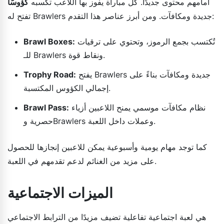
أمامهم محتوى جديدًا. كل مباراة يفوز بها اللاعب تكسبه
كؤوسًا
تفتح له Brawlers جديدة ومكافآت. ومن أبرز عناصر هذا التقدم:
تُكتسب بجمع الرموز، وتحتوي على ترقيات
Brawl Boxes:
للـ Brawlers ونقاط قوة.
يفتح Brawlers جديدة ومكافآت بناءً على
Trophy Road:
إجمالي الكؤوس المكتسبة.
نظام مكافآت موسمي يمنح اللاعبين أزياء
Brawl Pass:
حصرية وBrawlers وعملات داخل اللعبة.
كما توجد مهام يومية وأسبوعية يمكن للاعبين إنجازها للحصول
على مزيد من الغنائم لدعم تقدمهم في اللعبة.
الميزات الاجتماعية
هي لعبة اجتماعية تفاعلية تضيف مزيدًا من الترابط الاجتماعي