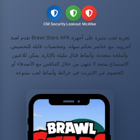
CM Security
Lookout
McAfee
تقدم لعبة Brawl Stars APK تجربة لعب مثيرة على أجهزة
أندرويد، مع عناصر تحكم سهلة، وشخصيات قابلة للتخصيص،
وأسلحة متعددة، وأنماط قتال مليئة بالإثارة. يمكن للاعبين
الاستمتاع بمتعة لا تنتهي من خلال التنافس مع الأصدقاء أو
الخصوم عبر الإنترنت في خرائط وأنماط لعب متنوعة.