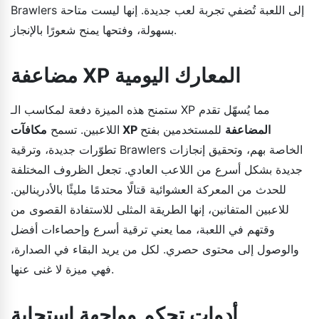
Brawlers إلى اللعبة تُضفي تجربة لعب جديدة. إنها ليست متاحة
بسهولة، وفتحها يمنح شعورًا بالإنجاز.
مضاعفة XP المعارك اليومية
ستمنح هذه الميزة دفعة لمكاسب الـ XP مما يُسهّل تقدم
مكافآت XP المضاعفة
للمستخدمين بفتح
اللاعبين. تسمح
تطوّرات جديدة، وترقية Brawlers الخاصة بهم، وتحقيق إنجازات
جديدة بشكل أسرع من اللاعب العادي. تجعل الظروف المختلفة
للحدث من المعركة العشوائية قتالًا محتدمًا مليئًا بالأدرينالين.
للاعبين المتفانين، إنها الطريقة المثلى للاستفادة القصوى من
وقتهم في اللعبة، مما يعني ترقية أسرع وإحصاءات أفضل
والوصول إلى محتوى حصري. لكل من يريد البقاء في الصدارة،
فهي ميزة لا غنى عنها.
أدوات تحكم وواجهة استجابة