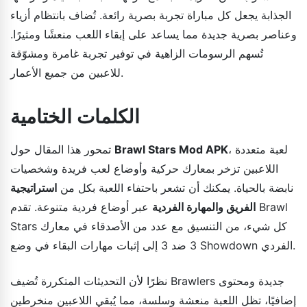
الجذابة يجعل كل مباراة تجربة بصرية رائعة. تُضاف بانتظام أزياء
وعناصر بصرية جديدة مما يساعد على إبقاء اللعب منعشًا ومثيرًا.
تُسهم الرسومات الزاهية في توفير تجربة غامرة ومشوّقة
للاعبين من جميع الأعمار.
الكلمات الختامية
، لعبة متعددة
Brawl Stars Mod APK
تمحور هذا المقال حول
اللاعبين تزخر بمعارك حركية وأوضاع لعب فريدة وشخصيات
نابضة بالحياة. يمكنك أن تشعر باحتفاء اللعبة بكل من
استراتيجية
الفريق والمهارة الفردية
عبر أوضاع فردية متنوعة. تقدم Brawl
Stars كل شيء، من التنسيق مع عدد من الأصدقاء في معارك
3 ضد 3 إلى إثبات مهارات البقاء في وضع Showdown الفردي.
نظرًا لأن التحديثات المتكررة تُضيف Brawlers جديدة ومحتوى
إضافيًا، تظل اللعبة منعشة وسلسة، مما يُبقي اللاعبين منخرطين