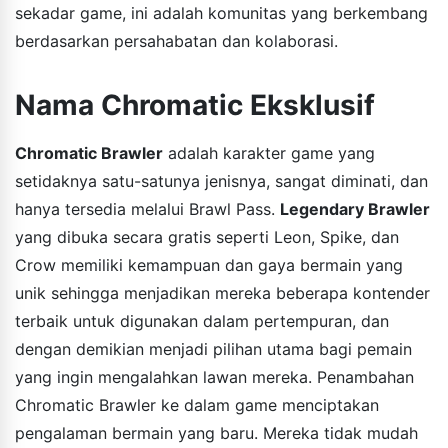
sekadar game, ini adalah komunitas yang berkembang
berdasarkan persahabatan dan kolaborasi.
Nama Chromatic Eksklusif
Chromatic Brawler
adalah karakter game yang
setidaknya satu-satunya jenisnya, sangat diminati, dan
hanya tersedia melalui Brawl Pass.
Legendary Brawler
yang dibuka secara gratis seperti Leon, Spike, dan
Crow memiliki kemampuan dan gaya bermain yang
unik sehingga menjadikan mereka beberapa kontender
terbaik untuk digunakan dalam pertempuran, dan
dengan demikian menjadi pilihan utama bagi pemain
yang ingin mengalahkan lawan mereka. Penambahan
Chromatic Brawler ke dalam game menciptakan
pengalaman bermain yang baru. Mereka tidak mudah