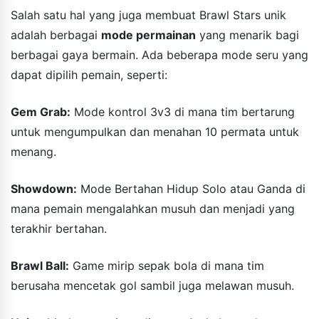
Salah satu hal yang juga membuat Brawl Stars unik
adalah berbagai
mode permainan
yang menarik bagi
berbagai gaya bermain. Ada beberapa mode seru yang
dapat dipilih pemain, seperti:
Gem Grab:
Mode kontrol 3v3 di mana tim bertarung
untuk mengumpulkan dan menahan 10 permata untuk
menang.
Showdown:
Mode Bertahan Hidup Solo atau Ganda di
mana pemain mengalahkan musuh dan menjadi yang
terakhir bertahan.
Brawl Ball:
Game mirip sepak bola di mana tim
berusaha mencetak gol sambil juga melawan musuh.