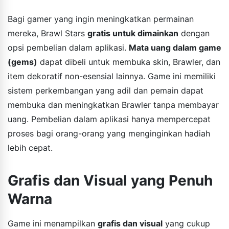
Bagi gamer yang ingin meningkatkan permainan
mereka, Brawl Stars
gratis untuk dimainkan
dengan
opsi pembelian dalam aplikasi.
Mata uang dalam game
(gems)
dapat dibeli untuk membuka skin, Brawler, dan
item dekoratif non-esensial lainnya. Game ini memiliki
sistem perkembangan yang adil dan pemain dapat
membuka dan meningkatkan Brawler tanpa membayar
uang. Pembelian dalam aplikasi hanya mempercepat
proses bagi orang-orang yang menginginkan hadiah
lebih cepat.
Grafis dan Visual yang Penuh
Warna
Game ini menampilkan
grafis dan visual
yang cukup