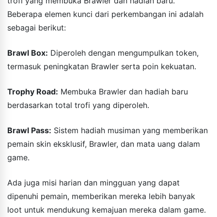
trofi yang membuka Brawler dan hadiah baru.
Beberapa elemen kunci dari perkembangan ini adalah
sebagai berikut:
Brawl Box:
Diperoleh dengan mengumpulkan token,
termasuk peningkatan Brawler serta poin kekuatan.
Trophy Road:
Membuka Brawler dan hadiah baru
berdasarkan total trofi yang diperoleh.
Brawl Pass:
Sistem hadiah musiman yang memberikan
pemain skin eksklusif, Brawler, dan mata uang dalam
game.
Ada juga misi harian dan mingguan yang dapat
dipenuhi pemain, memberikan mereka lebih banyak
loot untuk mendukung kemajuan mereka dalam game.