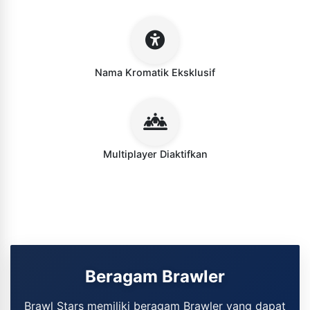
Nama Kromatik Eksklusif
Multiplayer Diaktifkan
Beragam Brawler
Brawl Stars memiliki beragam Brawler yang dapat