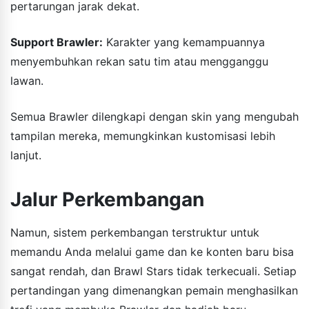
pertarungan jarak dekat.
Support Brawler:
Karakter yang kemampuannya
menyembuhkan rekan satu tim atau mengganggu
lawan.
Semua Brawler dilengkapi dengan skin yang mengubah
tampilan mereka, memungkinkan kustomisasi lebih
lanjut.
Jalur Perkembangan
Namun, sistem perkembangan terstruktur untuk
memandu Anda melalui game dan ke konten baru bisa
sangat rendah, dan Brawl Stars tidak terkecuali. Setiap
pertandingan yang dimenangkan pemain menghasilkan