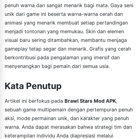
penuh warna dan sangat menarik bagi mata. Gaya seni
unik dari game ini beserta warna-warna cerah dan
animasi yang menarik membuat setiap pertandingan
menjadi tontonan yang memukau. Skin dan elemen
visual baru sering ditambahkan, membantu menjaga
gameplay tetap segar dan menarik. Grafis yang cerah
berkontribusi pada pengalaman yang imersif dan
menyenangkan bagi pemain dari semua usia.
Kata Penutup
Artikel ini berfokus pada
Brawl Stars Mod APK
,
sebuah game multipemain dengan pertempuran penuh
aksi, mode permainan unik, dan karakter yang penuh
warna. Anda dapat merasakan bahwa strategi tim dan
keterampilan individu Anda diapresiasi melalui