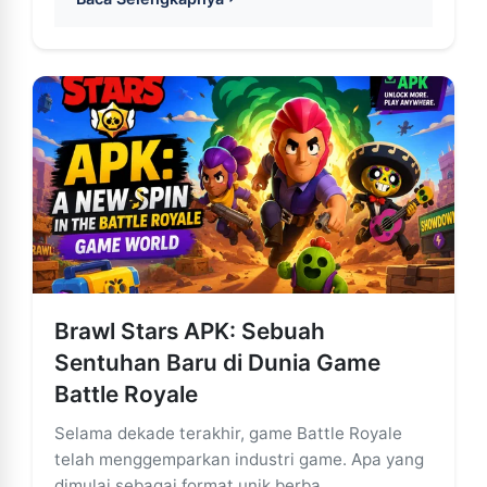
about Aspek Sosial Brawl Stars: Teman dan Sekutu di 
Brawl Stars APK: Sebuah
Sentuhan Baru di Dunia Game
Battle Royale
Selama dekade terakhir, game Battle Royale
telah menggemparkan industri game. Apa yang
dimulai sebagai format unik berba...