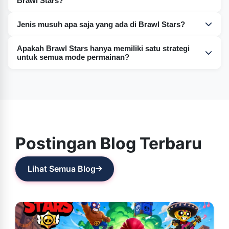
Brawl Stars?
Hero Anda, yang dikenal sebagai Brawler, dapat dibuka
Jenis musuh apa saja yang ada di Brawl Stars?
dengan berbagai jalur progres — cobalah untuk
Kemampuan untuk bertanding melawan lawan manusia
mengumpulkan trofi di Trophy Road, membuka Brawl
Apakah Brawl Stars hanya memiliki satu strategi
sungguhan dalam pertandingan multipemain daring
Box (kotak jarahan), membelinya di toko dalam game,
untuk semua mode permainan?
menambah kedalaman permainan, karena setiap
atau mendapatkannya melalui event khusus.
Ya, semua mode permainan Brawl Stars juga
pertandingan dapat menjadi pengalaman yang unik.
membutuhkan strategi dan koordinasi yang unik.
Dalam permainan solo, mode pelatihan, dan beberapa
Dilengkapi dengan kemampuan berbeda yang bervariasi
acara, AI mengambil alih, memberikan pengalaman
dari satu hero ke hero lainnya, mode yang berbeda
pertempuran yang lebih canggih kepada para pemain.
memiliki keterampilan dan strategi tersendiri, seperti
Postingan Blog Terbaru
mengendalikan pusat peta di Gem Grab atau menguasai
keterampilan bertahan hidup di Showdown. Hal ini
secara signifikan meningkatkan peluang kemenangan
Lihat Semua Blog
dengan menyesuaikan strategi untuk setiap mode.