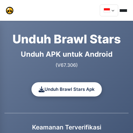
Unduh Brawl Stars
Unduh APK untuk Android
(V67.306)
Unduh Brawl Stars Apk
Keamanan Terverifikasi