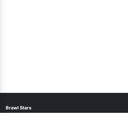
Brawl Stars
help@brawlstars.net.pk