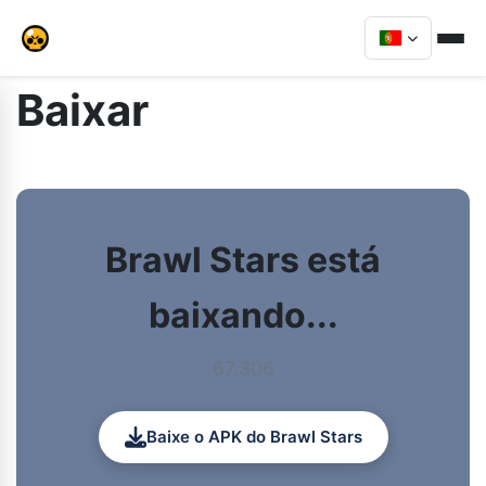
Baixar
Brawl Stars está
baixando...
67.306
Baixe o APK do Brawl Stars