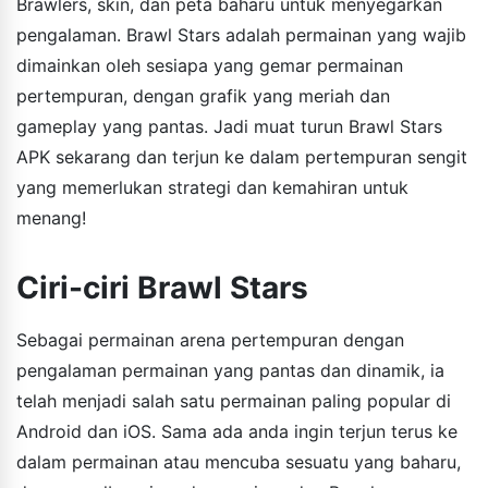
Brawlers, skin, dan peta baharu untuk menyegarkan
pengalaman. Brawl Stars adalah permainan yang wajib
dimainkan oleh sesiapa yang gemar permainan
pertempuran, dengan grafik yang meriah dan
gameplay yang pantas. Jadi muat turun Brawl Stars
APK sekarang dan terjun ke dalam pertempuran sengit
yang memerlukan strategi dan kemahiran untuk
menang!
Ciri-ciri Brawl Stars
Sebagai permainan arena pertempuran dengan
pengalaman permainan yang pantas dan dinamik, ia
telah menjadi salah satu permainan paling popular di
Android dan iOS. Sama ada anda ingin terjun terus ke
dalam permainan atau mencuba sesuatu yang baharu,