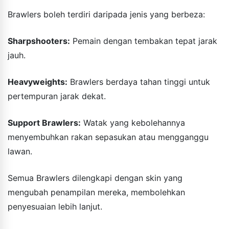
Brawlers boleh terdiri daripada jenis yang berbeza:
Sharpshooters:
Pemain dengan tembakan tepat jarak
jauh.
Heavyweights:
Brawlers berdaya tahan tinggi untuk
pertempuran jarak dekat.
Support Brawlers:
Watak yang kebolehannya
menyembuhkan rakan sepasukan atau mengganggu
lawan.
Semua Brawlers dilengkapi dengan skin yang
mengubah penampilan mereka, membolehkan
penyesuaian lebih lanjut.