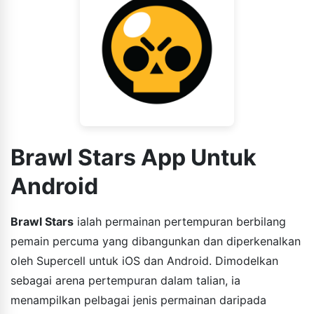
Brawl Stars App Untuk
Android
Brawl Stars
ialah permainan pertempuran berbilang
pemain percuma yang dibangunkan dan diperkenalkan
oleh Supercell untuk iOS dan Android. Dimodelkan
sebagai arena pertempuran dalam talian, ia
menampilkan pelbagai jenis permainan daripada