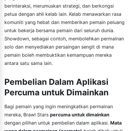
berinteraksi, merumuskan strategi, dan berkongsi
petua dengan ahli kelab lain. Kelab menawarkan rasa
komuniti yang hebat dan memberikan pemain peluang
untuk bekerja bersama pemain dari seluruh dunia.
Showdown, sebagai contoh, membolehkan permainan
solo dan menyediakan persaingan sengit di mana
pemain boleh membuktikan kemampuan mereka
antara satu sama lain.
Pembelian Dalam Aplikasi
Percuma untuk Dimainkan
Bagi pemain yang ingin meningkatkan permainan
mereka, Brawl Stars
percuma untuk dimainkan
dengan pilihan untuk pembelian dalam aplikasi.
Mata
wang dalam permainan (permata)
boleh dibeli untuk