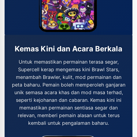
Kemas Kini dan Acara Berkala
Untuk memastikan permainan terasa segar,
Supercell kerap mengemas kini Brawl Stars,
menambah Brawler, kulit, mod permainan dan
peta baharu. Pemain boleh memperoleh ganjaran
unik semasa acara khas dan mod masa terhad,
seperti kejohanan dan cabaran. Kemas kini ini
memastikan permainan sentiasa segar dan
relevan, memberi pemain alasan untuk terus
kembali untuk pengalaman baharu.