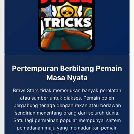
Pertempuran Berbilang Pemain
Masa Nyata
Brawl Stars tidak memerlukan banyak peralatan
atau sumber untuk diakses. Pemain boleh
bergabung tenaga dengan rakan atau berlawan
sendirian menentang orang dari seluruh dunia.
Satu lagi permainan popular mempunyai sistem
pemadanan maju yang memadankan pemain