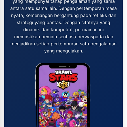
yang mempunyai tahap pengalaman yang sama
antara satu sama lain. Dengan pertempuran masa
nyata, kemenangan bergantung pada refleks dan
strategi yang pantas. Dengan sifatnya yang
dinamik dan kompetitif, permainan ini
memastikan pemain sentiasa berwaspada dan
menjadikan setiap pertempuran satu pengalaman
yang mengujakan.