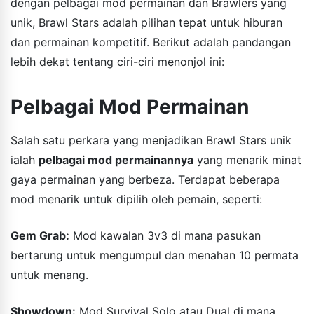
dengan pelbagai mod permainan dan Brawlers yang
unik, Brawl Stars adalah pilihan tepat untuk hiburan
dan permainan kompetitif. Berikut adalah pandangan
lebih dekat tentang ciri-ciri menonjol ini:
Pelbagai Mod Permainan
Salah satu perkara yang menjadikan Brawl Stars unik
ialah
pelbagai mod permainannya
yang menarik minat
gaya permainan yang berbeza. Terdapat beberapa
mod menarik untuk dipilih oleh pemain, seperti:
Gem Grab:
Mod kawalan 3v3 di mana pasukan
bertarung untuk mengumpul dan menahan 10 permata
untuk menang.
Showdown:
Mod Survival Solo atau Dual di mana