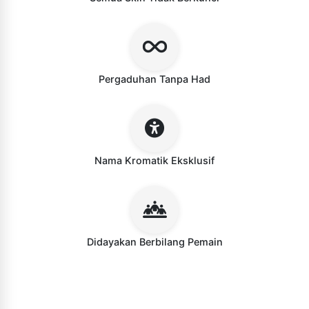
Pergaduhan Tanpa Had
Nama Kromatik Eksklusif
Didayakan Berbilang Pemain