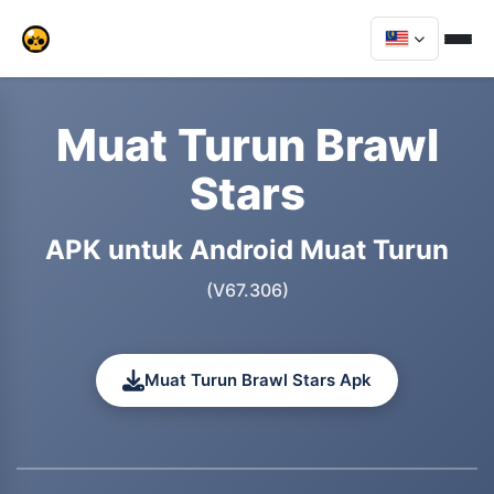
Muat Turun Brawl
Stars
APK untuk Android Muat Turun
(V67.306)
Muat Turun Brawl Stars Apk