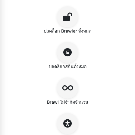
ปลดล็อก Brawler ทั้งหมด
ปลดล็อกสกินทั้งหมด
Brawl ไม่จำกัดจำนวน