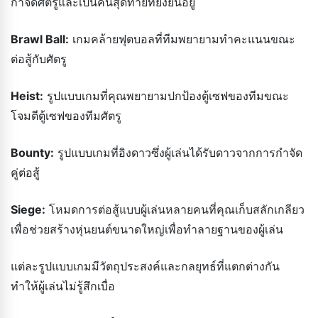
กำจัดศัตรูและเป็นคนสุดท้ายที่ยังยืนอยู่
Brawl Ball:
เกมคล้ายฟุตบอลที่ทีมพยายามทำคะแนนขณะ
ต่อสู้กับศัตรู
Heist:
รูปแบบเกมที่คุณพยายามปกป้องตู้เซฟของทีมขณะ
โจมตีตู้เซฟของทีมศัตรู
Bounty:
รูปแบบเกมที่อิงดาวซึ่งผู้เล่นได้รับดาวจากการกำจัด
คู่ต่อสู้
Siege:
โหมดการต่อสู้แบบผู้เล่นหลายคนที่คุณเก็บสลักเกลียว
เพื่อช่วยสร้างหุ่นยนต์ขนาดใหญ่เพื่อทำลายฐานของผู้เล่น
แต่ละรูปแบบเกมมีวัตถุประสงค์และกลยุทธ์ที่แตกต่างกัน
ทำให้ผู้เล่นไม่รู้สึกเบื่อ