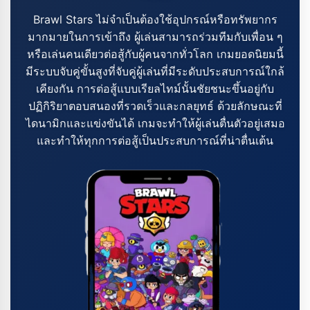
Brawl Stars ไม่จำเป็นต้องใช้อุปกรณ์หรือทรัพยากร
มากมายในการเข้าถึง ผู้เล่นสามารถร่วมทีมกับเพื่อน ๆ
หรือเล่นคนเดียวต่อสู้กับผู้คนจากทั่วโลก เกมยอดนิยมนี้
มีระบบจับคู่ขั้นสูงที่จับคู่ผู้เล่นที่มีระดับประสบการณ์ใกล้
เคียงกัน การต่อสู้แบบเรียลไทม์นั้นชัยชนะขึ้นอยู่กับ
ปฏิกิริยาตอบสนองที่รวดเร็วและกลยุทธ์ ด้วยลักษณะที่
ไดนามิกและแข่งขันได้ เกมจะทำให้ผู้เล่นตื่นตัวอยู่เสมอ
และทำให้ทุกการต่อสู้เป็นประสบการณ์ที่น่าตื่นเต้น