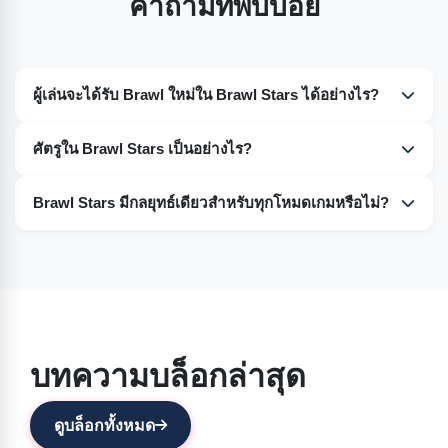
คำถามที่พบบ่อย
ผู้เล่นจะได้รับ Brawl ใหม่ใน Brawl Stars ได้อย่างไร?
ฮีโร่ของคุณ หรือที่เรียกว่า Brawler สามารถปลดล็อกได้หลาย
ศัตรูใน Brawl Stars เป็นอย่างไร?
วิธี — ลองสะสมถ้วยรางวัลบน Trophy Road เปิด Brawl
Boxes (กล่องของรางวัล) ซื้อในร้านค้าในเกม หรือรับผ่าน
ความสามารถในการแข่งขันกับคู่ต่อสู้ที่เป็นมนุษย์จริง ๆ ใน
Brawl Stars มีกลยุทธ์เดียวสำหรับทุกโหมดเกมหรือไม่?
กิจกรรมพิเศษ
แมตช์ผู้เล่นหลายคนออนไลน์เพิ่มความลึกให้กับเกม เพราะแต่
ละแมตช์สามารถมอบประสบการณ์ที่ไม่เหมือนใครได้ ในโหมด
ใช่ โหมดเกมทั้งหมดของ Brawl Stars ล้วนต้องการกลยุทธ์และ
เล่นคนเดียว โหมดฝึกฝน และกิจกรรมบางอย่าง AI จะเข้ามา
การประสานงานที่แตกต่างกัน ด้วยความสามารถที่แตกต่างกัน
ควบคุม ทำให้ผู้เล่นได้รับประสบการณ์การต่อสู้ที่ล้ำหน้ายิ่งขึ้น
ไปในแต่ละฮีโร่ โหมดต่างๆ จึงต้องการทักษะและกลยุทธ์ของตัว
เอง เช่น การควบคุมพื้นที่ตรงกลางแผนที่ใน Gem Grab หรือ
การฝึกฝนทักษะการเอาชีวิตรอดใน Showdown สิ่งนี้ช่วยเพิ่ม
บทความบล็อกล่าสุด
โอกาสในการชนะอย่างมากโดยการปรับกลยุทธ์ให้เหมาะสมกับ
แต่ละโหมด
ดูบล็อกทั้งหมด