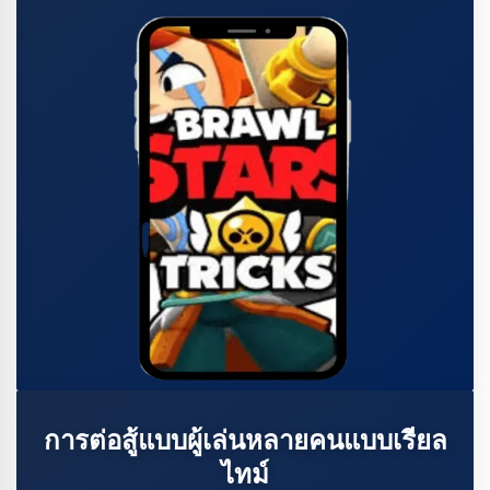
การต่อสู้แบบผู้เล่นหลายคนแบบเรียล
ไทม์