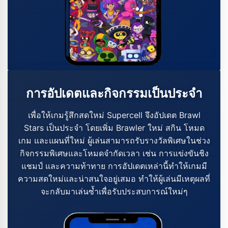
การอัปเดตและกิจกรรมเป็นประจำ
เพื่อให้เกมรู้สึกสดใหม่ Supercell จึงอัปเดต Brawl
Stars เป็นประจำ โดยเพิ่ม Brawler ใหม่ สกิน โหมด
เกม และแผนที่ใหม่ ผู้เล่นสามารถรับรางวัลพิเศษในช่วง
กิจกรรมพิเศษและโหมดจำกัดเวลา เช่น การแข่งขันชิง
แชมป์ และความท้าทาย การอัปเดตเหล่านี้ทำให้เกมมี
ความสดใหม่และน่าสนใจอยู่เสมอ ทำให้ผู้เล่นมีเหตุผลที่
จะกลับมาเล่นซ้ำเพื่อรับประสบการณ์ใหม่ๆ