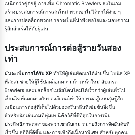
เหนือกว่าคู่ต่อสู้ การเพิ่ม Chromatic Brawlers ลงในเกม
สร้างประสบการณ์การเล่นใหม่ พวกเขาไม่ได้หาได้ง่าย ๆ
และการปลดล็อกพวกเขาอาจเป็นที่น่าพึงพอใจและมอบความ
รู้สึกสำเร็จให้กับผู้เล่น
ประสบการณ์การต่อสู้รายวันสอง
เท่า
มันจะเพิ่ม
การได้รับ XP
ทำให้ผู้เล่นพัฒนาได้ง่ายขึ้น โบนัส XP
ที่สะสมช่วยให้ผู้ใช้ปลดล็อกความก้าวหน้าใหม่ อัปเกรด
Brawlers และปลดล็อกไมล์สโตนใหม่ได้เร็วกว่าผู้เล่นทั่วไป
เงื่อนไขที่แตกต่างกันของอีเวนต์ทำให้การต่อสู้แบบสุ่มรู้สึก
เหมือนการต่อสู้ที่เต็มไปด้วยอะดรีนาลีนที่เข้มข้นยิ่งขึ้น
สำหรับนักเล่นเกมที่ทุ่มเท นี่คือวิธีที่ดีที่สุดในการเพิ่ม
ประสิทธิภาพเวลาของพวกเขากับเกม หมายถึงการจัดอันดับที่
เร็วขึ้น สถิติที่ดีขึ้น และการเข้าถึงเนื้อหาพิเศษ สำหรับทุกคน