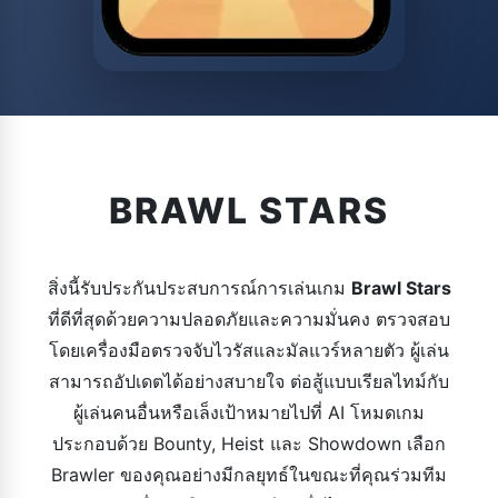
BRAWL STARS
สิ่งนี้รับประกันประสบการณ์การเล่นเกม
Brawl Stars
ที่ดีที่สุดด้วยความปลอดภัยและความมั่นคง ตรวจสอบ
โดยเครื่องมือตรวจจับไวรัสและมัลแวร์หลายตัว ผู้เล่น
สามารถอัปเดตได้อย่างสบายใจ ต่อสู้แบบเรียลไทม์กับ
ผู้เล่นคนอื่นหรือเล็งเป้าหมายไปที่ AI โหมดเกม
ประกอบด้วย Bounty, Heist และ Showdown เลือก
Brawler ของคุณอย่างมีกลยุทธ์ในขณะที่คุณร่วมทีม