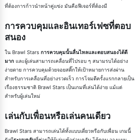
ที่ต้องการก้าวนำหน้าคู่แข่ง มันคือฟีเจอร์ที่ต้องมี
การควบคุมและอินเทอร์เฟซที่ตอบ
สนอง
ใน Brawl Stars
การควบคุมนั้นลื่นไหลและตอบสนองได้ดี
มาก
และผู้เล่นสามารถเคลื่อนที่ไปรอบ ๆ สนามรบได้อย่าง
ง่ายดาย การควบคุมด้วยจอยสติ๊กให้เป้าหมายการส่งผ่าน
สำหรับการเคลื่อนที่อย่างรวดเร็ว การโจมตีครั้งแรกกลายเป็น
เรื่องธรรมชาติ Brawl Stars เป็นเกมที่เล่นได้ง่าย แม้แต่
สำหรับผู้เล่นใหม่
เล่นกับเพื่อนหรือเล่นคนเดียว
Brawl Stars สามารถเล่นได้ทั้งแบบเดี่ยวหรือกับเพื่อน เกมนี้
ยังมี
ระบบคลับ
ที่ช่วยให้ผู้เล่นเข้าร่วมคลับ โต้ตอบ วางแผน