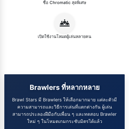
ชื่อ Chromatic สุดพิเศษ
เปิดใช้งานโหมดผู้เล่นหลายคน
Brawlers ที่หลากหลาย
Brawl Stars มี Brawlers ให้เลือกมากมาย แต่ละตัวมี
ความสามารถและวิธีการเล่นที่แตกต่างกัน ผู้เล่น
สามารถประลองฝีมือกับเพื่อน ๆ และทดสอบ Brawler
ใหม่ ๆ ในโหมดเกมกระชับมิตรได้แล้ว