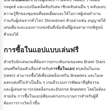
กลยุทธ์ และแบ่งปันเคล็ดลับกับสมาชิกคลับคนอื่น ๆ คลับมอบ
ความรู้สึกของชุมชนที่ยอดเยี่ยมและให้โอกาสผู้เล่นทำงาน
ร่วมกับผู้เล่นจากทั่วโลก Showdown ตัวอย่างเช่น อนุญาตให้
เล่นเดี่ยวและมอบการแข่งขันที่เข้มข้นที่ผู้เล่นสามารถพิสูจน์
ตัวเองได้
การซื้อในแอปแบบเล่นฟรี
สำหรับนักเล่นเกมที่ต้องการยกระดับเกมของตน Brawl Stars
เล่นฟรีพร้อมตัวเลือกสำหรับ
การซื้อในแอป
สกุลเงินในเกม
(เพชร) สามารถซื้อได้เพื่อปลดล็อกสกิน Brawlers และไอเท
มตกแต่งที่ไม่จำเป็นอื่น ๆ เกมมีระบบการพัฒนาที่ยุติธรรม
และผู้เล่นสามารถปลดล็อกและอัปเกรด Brawlers โดยไม่ต้อง
จ่ายเงิน การซื้อในแอปเพียงแค่เร่งกระบวนการสำหรับผู้ที่
ต้องการรางวัลเร็วขึ้น