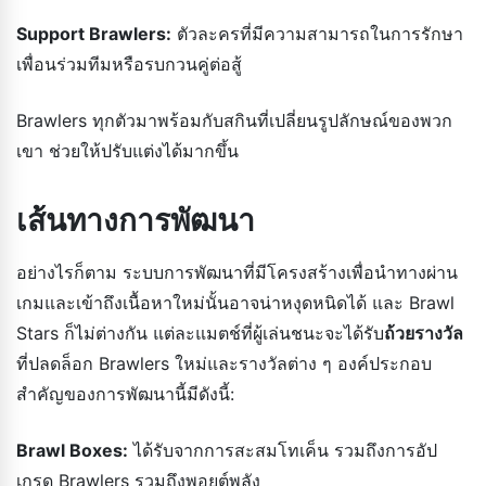
Support Brawlers:
ตัวละครที่มีความสามารถในการรักษา
เพื่อนร่วมทีมหรือรบกวนคู่ต่อสู้
Brawlers ทุกตัวมาพร้อมกับสกินที่เปลี่ยนรูปลักษณ์ของพวก
เขา ช่วยให้ปรับแต่งได้มากขึ้น
เส้นทางการพัฒนา
อย่างไรก็ตาม ระบบการพัฒนาที่มีโครงสร้างเพื่อนำทางผ่าน
เกมและเข้าถึงเนื้อหาใหม่นั้นอาจน่าหงุดหนิดได้ และ Brawl
Stars ก็ไม่ต่างกัน แต่ละแมตช์ที่ผู้เล่นชนะจะได้รับ
ถ้วยรางวัล
ที่ปลดล็อก Brawlers ใหม่และรางวัลต่าง ๆ องค์ประกอบ
สำคัญของการพัฒนานี้มีดังนี้:
Brawl Boxes:
ได้รับจากการสะสมโทเค็น รวมถึงการอัป
เกรด Brawlers รวมถึงพอยต์พลัง