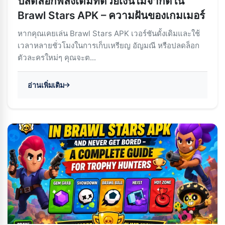
ปลดล็อกพลังเต็มที่ด้วยเงินไม่จำกัดใน
Brawl Stars APK – ความฝันของเกมเมอร์
หากคุณเคยเล่น Brawl Stars APK เวอร์ชันดั้งเดิมและใช้
เวลาหลายชั่วโมงในการเก็บเหรียญ อัญมณี หรือปลดล็อก
ตัวละครใหม่ๆ คุณจะต...
อ่านเพิ่มเติม