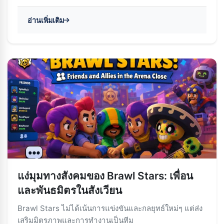
อ่านเพิ่มเติม
แง่มุมทางสังคมของ Brawl Stars: เพื่อน
และพันธมิตรในสังเวียน
Brawl Stars ไม่ได้เน้นการแข่งขันและกลยุทธ์ใหม่ๆ แต่ส่ง
เสริมมิตรภาพและการทำงานเป็นทีม