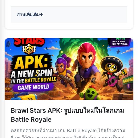
อ่านเพิ่มเติม
Brawl Stars APK: รูปแบบใหม่ในโลกเกม
Battle Royale
ตลอดทศวรรษที่ผ่านมา เกม Battle Royale ได้สร้างความ
ฮือฮาให้กับวงการเกมอย่างมาก สิ่งที่เริ่มต้นจากการเป็นรูป