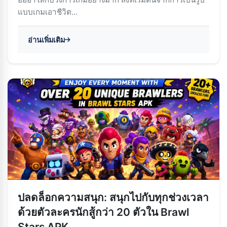
แบบเกมเอาชีวิต...
อ่านเพิ่มเติม
ปลดล็อกความสนุก: สนุกไปกับทุกช่วงเวลา
ด้วยตัวละครนักสู้กว่า 20 ตัวใน Brawl
Stars APK