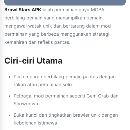
Brawl Stars APK
ialah permainan gaya MOBA
berbilang pemain yang menampilkan pemain
mengawal watak unik dan bertarung dalam mod
permainan yang berbeza menggunakan strategi,
kemahiran dan refleks pantas.
Ciri-ciri Utama
Pertempuran berbilang pemain pantas dengan
rakan atau permainan solo.
Pelbagai mod permainan seperti Gem Grab dan
Showdown.
Buka kunci dan tingkatkan brawler unik dengan
kebolehan istimewa.