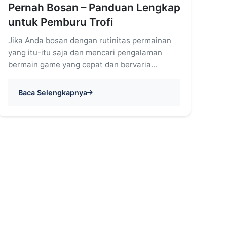
Pernah Bosan – Panduan Lengkap
untuk Pemburu Trofi
Jika Anda bosan dengan rutinitas permainan
yang itu-itu saja dan mencari pengalaman
bermain game yang cepat dan bervaria...
Baca Selengkapnya