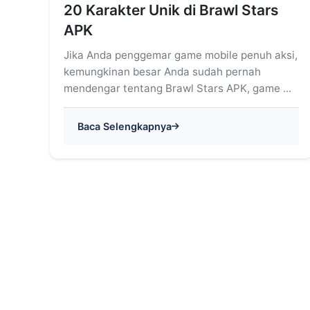
20 Karakter Unik di Brawl Stars
APK
Jika Anda penggemar game mobile penuh aksi,
kemungkinan besar Anda sudah pernah
mendengar tentang Brawl Stars APK, game ...
Baca Selengkapnya