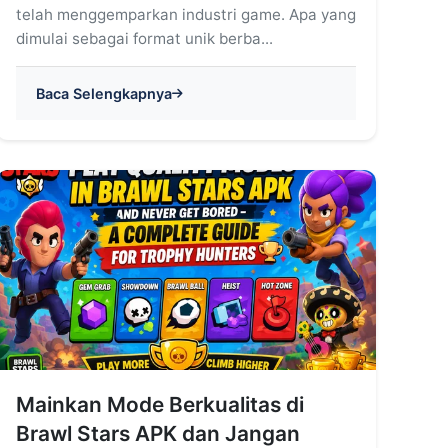
telah menggemparkan industri game. Apa yang
dimulai sebagai format unik berba...
Baca Selengkapnya
Mainkan Mode Berkualitas di
Brawl Stars APK dan Jangan