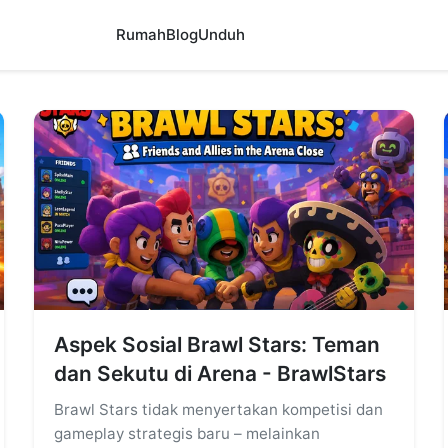
Rumah
Blog
Unduh
Aspek Sosial Brawl Stars: Teman
dan Sekutu di Arena - BrawlStars
Brawl Stars tidak menyertakan kompetisi dan
gameplay strategis baru – melainkan