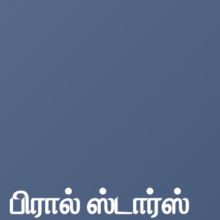
பிரால் ஸ்டார்ஸ்