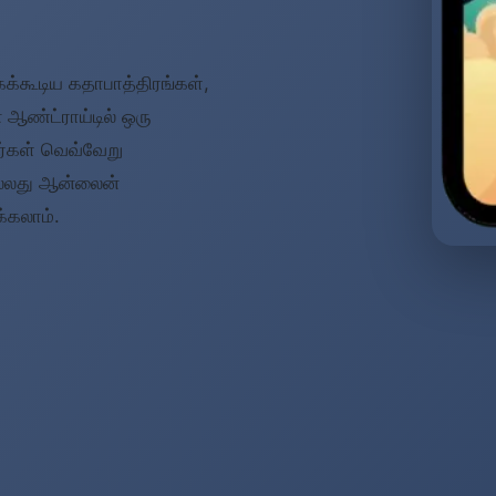
கக்கூடிய கதாபாத்திரங்கள்,
ஆண்ட்ராய்டில் ஒரு
ர்கள் வெவ்வேறு
ல்லது ஆன்லைன்
க்கலாம்.