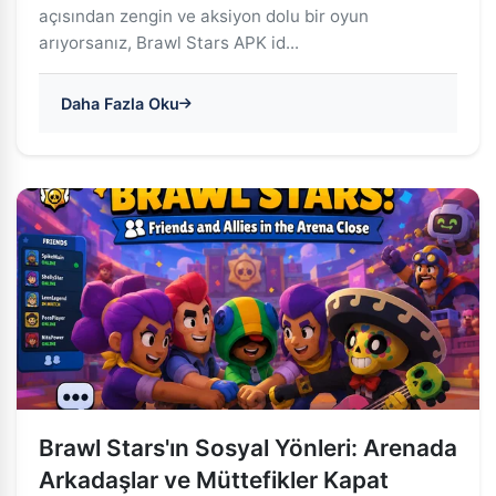
açısından zengin ve aksiyon dolu bir oyun
arıyorsanız, Brawl Stars APK id...
Daha Fazla Oku
Brawl Stars'ın Sosyal Yönleri: Arenada
Arkadaşlar ve Müttefikler Kapat