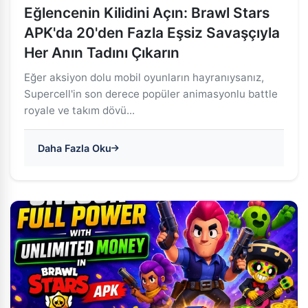
Eğlencenin Kilidini Açın: Brawl Stars
APK'da 20'den Fazla Eşsiz Savaşçıyla
Her Anın Tadını Çıkarın
Eğer aksiyon dolu mobil oyunların hayranıysanız,
Supercell'in son derece popüler animasyonlu battle
royale ve takım dövü...
Daha Fazla Oku