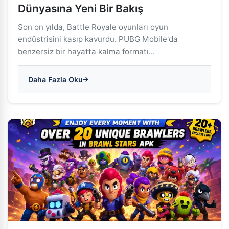
Dünyasına Yeni Bir Bakış
Son on yılda, Battle Royale oyunları oyun
endüstrisini kasıp kavurdu. PUBG Mobile'da
benzersiz bir hayatta kalma formatı...
Daha Fazla Oku