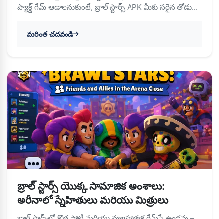
ప్యాక్డ్ గేమ్ ఆడాలనుకుంటే, బ్రాల్ స్టార్స్ APK మీకు సరైన తోడు...
మరింత చదవండి
బ్రాల్ స్టార్స్ యొక్క సామాజిక అంశాలు:
అరీనాలో స్నేహితులు మరియు మిత్రులు
బ్రాల్ స్టార్స్‌లో కొత్త పోటీ మరియు వ్యూహాత్మక గేమ్‌ప్లే ఉండవు –