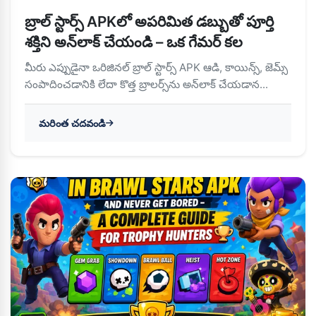
బ్రాల్ స్టార్స్ APKలో అపరిమిత డబ్బుతో పూర్తి
శక్తిని అన్‌లాక్ చేయండి – ఒక గేమర్ కల
మీరు ఎప్పుడైనా ఒరిజినల్ బ్రాల్ స్టార్స్ APK ఆడి, కాయిన్స్, జెమ్స్
సంపాదించడానికి లేదా కొత్త బ్రాలర్స్‌ను అన్‌లాక్ చేయడాన...
మరింత చదవండి