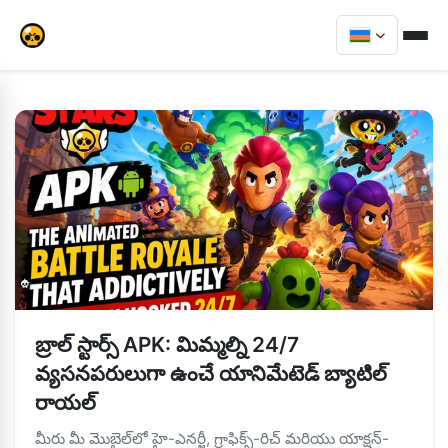
బ్రాల్ స్టార్స్ APK: మిమ్మల్ని 24/7
వ్యసనపరులుగా ఉంచే యానిమేటెడ్ బ్యాటిల్
రాయల్
మీరు మీ మొబైల్‌లో హై-ఎనర్జీ, గ్రాఫిక్స్-రిచ్ మరియు యాక్షన్-