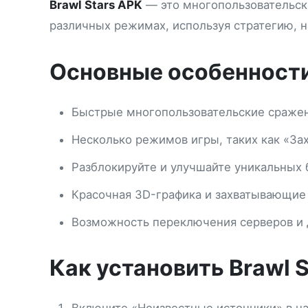
Brawl Stars APK
— это многопользовательск
различных режимах, используя стратегию, 
Основные особенност
Быстрые многопользовательские сражени
Несколько режимов игры, таких как «За
Разблокируйте и улучшайте уникальных
Красочная 3D-графика и захватывающие
Возможность переключения серверов и до
Как установить Brawl 