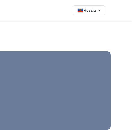
Russia