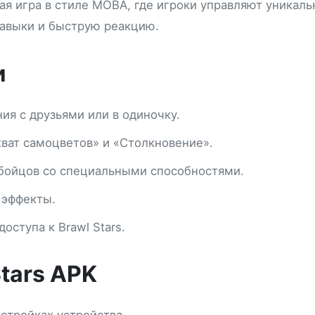
ая игра в стиле MOBA, где игроки управляют уникал
навыки и быструю реакцию.
и
я с друзьями или в одиночку.
хват самоцветов» и «Столкновение».
 бойцов со специальными способностями.
 эффекты.
ступа к Brawl Stars.
Stars APK