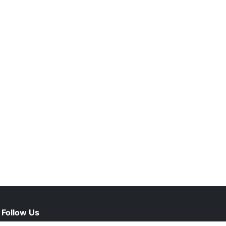
Follow Us