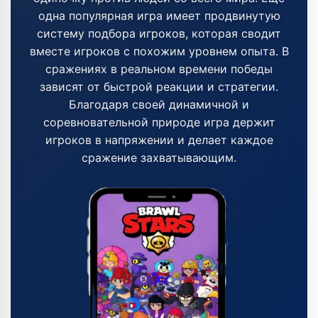
одна популярная игра имеет продвинутую
систему подбора игроков, которая сводит
вместе игроков с похожим уровнем опыта. В
сражениях в реальном времени победы
зависят от быстрой реакции и стратегии.
Благодаря своей динамичной и
соревновательной природе игра держит
игроков в напряжении и делает каждое
сражение захватывающим.