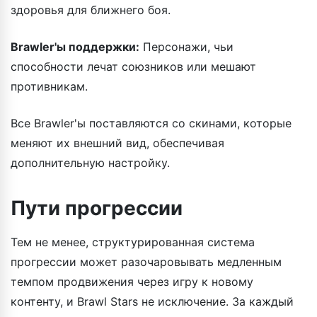
здоровья для ближнего боя.
Brawler'ы поддержки:
Персонажи, чьи
способности лечат союзников или мешают
противникам.
Все Brawler'ы поставляются со скинами, которые
меняют их внешний вид, обеспечивая
дополнительную настройку.
Пути прогрессии
Тем не менее, структурированная система
прогрессии может разочаровывать медленным
темпом продвижения через игру к новому
контенту, и Brawl Stars не исключение. За каждый