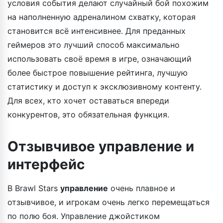
условия события делают случайный бой похожим
на наполненную адреналином схватку, которая
становится всё интенсивнее. Для преданных
геймеров это лучший способ максимально
использовать своё время в игре, означающий
более быстрое повышение рейтинга, лучшую
статистику и доступ к эксклюзивному контенту.
Для всех, кто хочет оставаться впереди
конкурентов, это обязательная функция.
Отзывчивое управление и
интерфейс
В Brawl Stars
управление
очень плавное и
отзывчивое, и игрокам очень легко перемещаться
по полю боя. Управление джойстиком