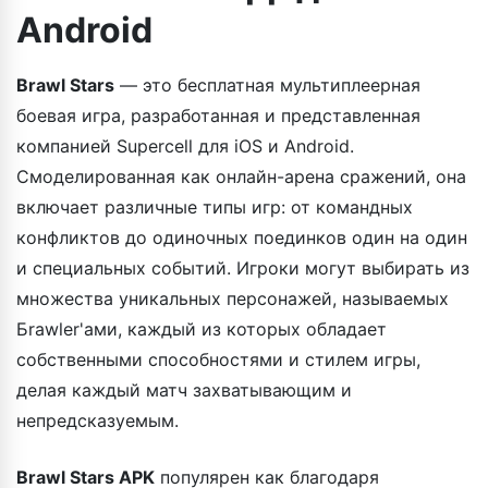
Android
Brawl Stars
— это бесплатная мультиплеерная
боевая игра, разработанная и представленная
компанией Supercell для iOS и Android.
Смоделированная как онлайн-арена сражений, она
включает различные типы игр: от командных
конфликтов до одиночных поединков один на один
и специальных событий. Игроки могут выбирать из
множества уникальных персонажей, называемых
Бrawler'ами, каждый из которых обладает
собственными способностями и стилем игры,
делая каждый матч захватывающим и
непредсказуемым.
Brawl Stars APK
популярен как благодаря