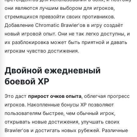
они являются лучшим выбором для игроков,
стремящихся превзойти своих противников.
Добавление Chromatic Brawler'ов в игру создаёт
новый игровой опыт. Они не так легко доступны, и
их разблокировка может быть приятной и давать
игрокам чувство достижения.
Двойной ежедневный
боевой XP
Это даст
прирост очков опыта
, облегчая прогресс
игроков. Накопленные бонусы XP позволяют
пользователям быстрее, чем обычный игрок,
открывать новые достижения, улучшать своих
Brawler'ов и достигать новых рубежей. Различные