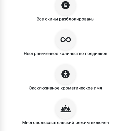
Все скины разблокированы
Неограниченное количество поединков
Эксклюзивное хроматическое имя
Многопользовательский режим включен