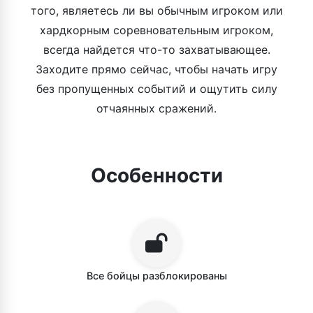
того, являетесь ли вы обычным игроком или
хардкорным соревновательным игроком,
всегда найдется что-то захватывающее.
Заходите прямо сейчас, чтобы начать игру
без пропущенных событий и ощутить силу
отчаянных сражений.
Особенности
Все бойцы разблокированы