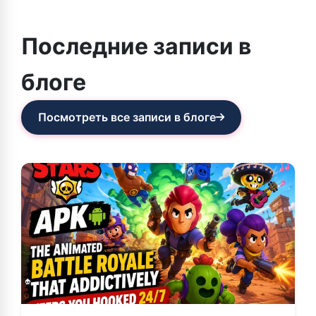
различаются, и для каждого режима есть свои
игрокам более продвинутый боевой опыт.
навыки и стратегии, например, контроль центра
Последние записи в
карты в режиме «Захват самоцветов» или освоение
навыков выживания в режиме «Перестрелка». Это
блоге
значительно увеличивает шансы на победу за счет
адаптации стратегий для каждого режима.
Посмотреть все записи в блоге