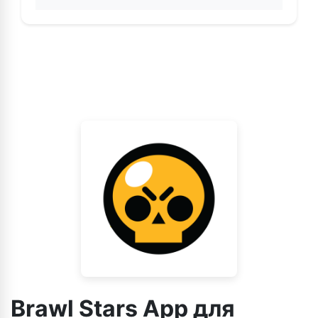
Brawl Stars App для