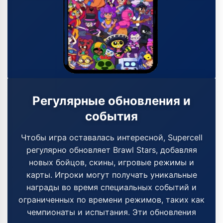
Регулярные обновления и
события
Чтобы игра оставалась интересной, Supercell
регулярно обновляет Brawl Stars, добавляя
новых бойцов, скины, игровые режимы и
карты. Игроки могут получать уникальные
награды во время специальных событий и
ограниченных по времени режимов, таких как
чемпионаты и испытания. Эти обновления