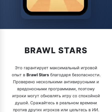
BRAWL STARS
Это гарантирует максимальный игровой
опыт в
Brawl Stars
благодаря безопасности.
Проверено несколькими антивирусными и
вредоносными программами, поэтому
игроки могут обновлять игру со спокойной
душой. Сражайтесь в реальном времени
против других игроков или цельтесь в ИИ.