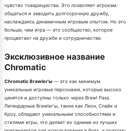
чувство товарищества. Это позволяет игрокам
общаться и заводить долгосрочную дружбу,
наслаждаясь динамичным игровым опытом. Но это
больше, чем игра — это сообщество, которое
процветает на дружбе и сотрудничестве.
Эксклюзивное название
Chromatic
Chromatic Brawler'ы
— это как минимум
уникальные игровые персонажи, которые высоко
ценятся и доступны только через Brawl Pass.
Легендарные Brawler'ы, такие как Леон, Спайк и
Кроу, обладают уникальными способностями и
стилями игры, что делает их одними из лучших
претендентов для использования в боях, и поэтому